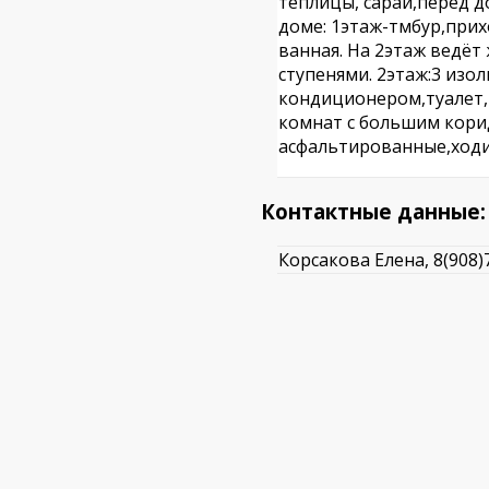
теплицы, сарай,перед д
доме: 1этаж-тмбур,прихо
ванная. На 2этаж ведёт
ступенями. 2этаж:3 изо
кондиционером,туалет, 
комнат с большим кори
асфальтированные,ходит
Контактные данные:
Корсакова Елена, 8(908)