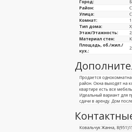
Город:
Б
Район:
С
Улица:
С
Комнат:
1
Тип дома:
Х
Этаж/Этажность:
2
Материал стен:
К
Площадь, об./жил./
2
кух.:
Дополните
Продается однокомнатная
район. Окна выходят на 
квартире есть все мебел
Идеальный вариант для п
сдачи в аренду. Дом посл
Контактны
Ковальчук Жанна, 8(951)1