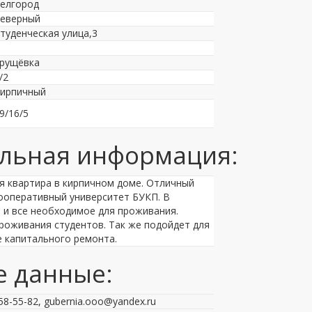
елгород
еверный
туденческая улица,3
рущёвка
/2
ирпичный
9/16/5
льная информация:
 квартира в кирпичном доме. Отличный
кооперативный университет БУКП. В
ь и все необходимое для проживания.
роживания студентов. Так же подойдет для
е капитального ремонта.
е данные:
58-55-82, gubernia.ooo@yandex.ru