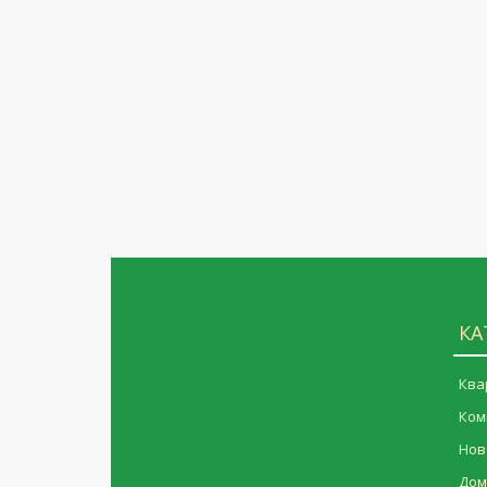
КА
Ква
Ком
Нов
Дом