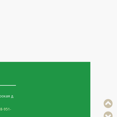
я
рокая д.
2
8-951-