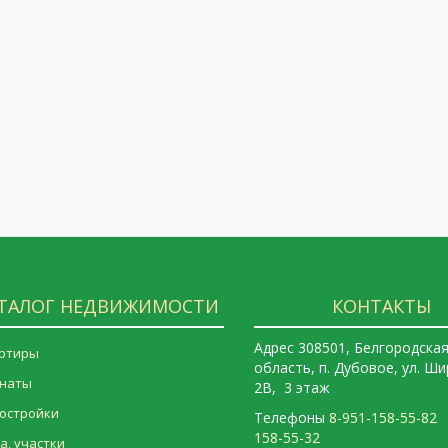
ТАЛОГ НЕДВИЖИМОСТИ
КОНТАКТЫ
Адрес 308501, Белгородска
ртиры
область, п. Дубовое, ул. Ши
наты
2В, 3 этаж
остройки
Телефоны
8-951-158-55-8
158-55-32
а, участки