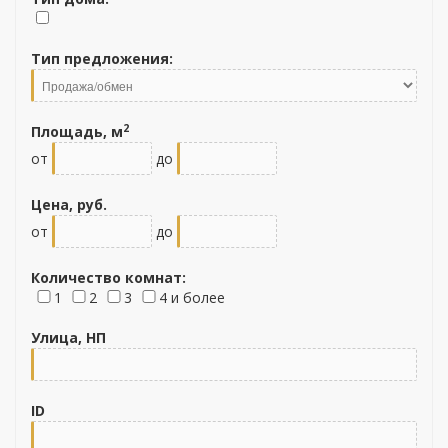
Тип предложения:
2
Площадь, м
от
до
Цена, руб.
от
до
Количество комнат:
1
2
3
4 и более
Улица, НП
ID